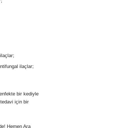
r;
ilaçlar;
tifungal ilaçlar;
enfekte bir kediyle
edavi için bir
izde! Hemen Ara