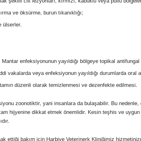
ak şekilli cilt lezyonları, kırmızı, kabuklu veya pullu bölgele
şırma ve öksürme, burun tıkanıklığı;
e ülserler.
: Mantar enfeksiyonunun yayıldığı bölgeye topikal antifungal 
iddi vakalarda veya enfeksiyonun yayıldığı durumlarda oral an
rtamın düzenli olarak temizlenmesi ve dezenfekte edilmesi.
iyonu zoonotiktir, yani insanlara da bulaşabilir. Bu nedenle, 
am hijyenine dikkat etmek önemlidir. Kesin teşhis ve uygun t
ıdır.
hak ettiği bakım için Harbiye Veterinerk Kliniğimiz hizmetin