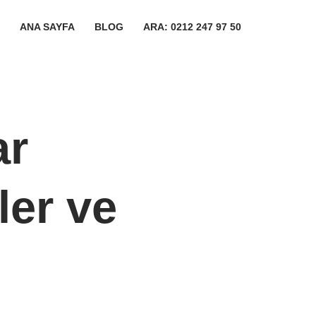
ANA SAYFA
BLOG
ARA: 0212 247 97 50
ar
ler ve