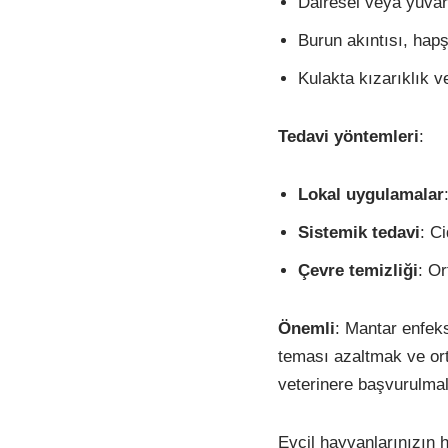
Dairesel veya yuvarl
Burun akıntısı, hap
Kulakta kızarıklık v
Tedavi yöntemleri
:
Lokal uygulamalar
Sistemik tedavi
: C
Çevre temizliği
: O
Önemli
: Mantar enfeks
teması azaltmak ve ort
veterinere başvurulmal
Evcil hayvanlarınızın 