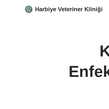
Harbiye Veteriner Kliniği
İçeriğe
geç
K
Enfek