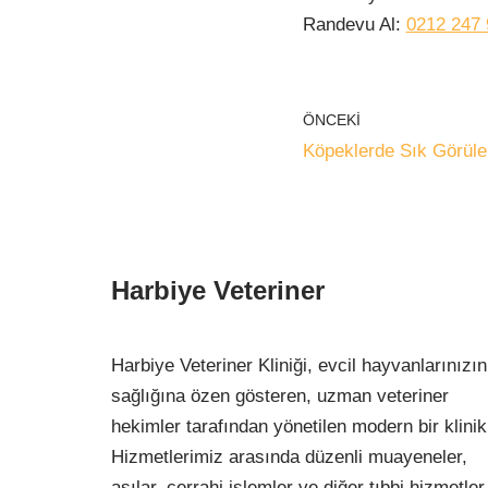
Randevu Al:
0212 247 
ÖNCEKI
Köpeklerde Sık Görülen
Harbiye Veteriner
Harbiye Veteriner Kliniği, evcil hayvanlarınızın
sağlığına özen gösteren, uzman veteriner
hekimler tarafından yönetilen modern bir klinik
Hizmetlerimiz arasında düzenli muayeneler,
aşılar, cerrahi işlemler ve diğer tıbbi hizmetler