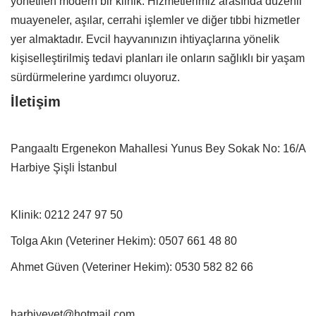
yönetilen modern bir klinik. Hizmetlerimiz arasında düzenli
muayeneler, aşılar, cerrahi işlemler ve diğer tıbbi hizmetler
yer almaktadır. Evcil hayvanınızın ihtiyaçlarına yönelik
kişiselleştirilmiş tedavi planları ile onların sağlıklı bir yaşam
sürdürmelerine yardımcı oluyoruz.
İletişim
Pangaaltı Ergenekon Mahallesi Yunus Bey Sokak No: 16/A
Harbiye Şişli İstanbul
Klinik:
0212 247 97 50
Tolga Akın (Veteriner Hekim):
0507 661 48 80
Ahmet Güven (Veteriner Hekim):
0530 582 82 66
harbiyevet@hotmail.com